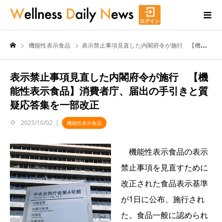
ログイン
機能性表示食品
表示禁止事項見直した内閣府令が施行 【機能性表示食品】消費者庁、届出の手引きと質疑応答集を一部改正
表示禁止事項見直した内閣府令が施行 【機
能性表示食品】消費者庁、届出の手引きと質
疑応答集を一部改正
2025/10/02
機能性表示食品
機能性表示食品の表示
禁止事項を見直すために
改正された食品表示基準
が1日に公布、施行され
た。食品一般に認められ