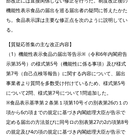
部改正には直接関係しない修正を行った。制度改正後の
機能性表示食品の届出を巡る届出者の疑問に答えたかた
ち。食品表示課は主要な修正点を次のように説明してい
る。
【質疑応答集の主な改正内容】
（1）機能性表示食品の届出等告示※（令和6年内閣府告
示第35号）の様式第5号（機能性に係る事項）及び様式
第7号（自己点検等報告）に関する内容について、届出
事業者より質問を多数受け付けているため、様式第5号
について2問、様式第7号について1問追加した。
※食品表示基準第２条第１項第10号イの別表第26の１の
項から6の項までの規定に基づき内閣総理大臣が告示で
定める届出の方法並びに同号ロの別表第27の2の項第8号
の規定及び4の項の規定に基づき内閣総理大臣が告示で