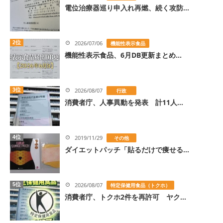
電位治療器巡り申入れ再燃、続く攻防...
2位
2026/07/06
機能性表示食品
機能性表示食品、6月DB更新まとめ...
3位
2026/08/07
行政
消費者庁、人事異動を発表 計11人...
4位
2019/11/29
その他
ダイエットパッチ「貼るだけで痩せる...
5位
2026/08/07
特定保健用食品（トクホ）
消費者庁、トクホ2件を再許可 ヤク...