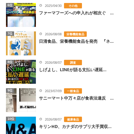
6位
2025/04/30
その他
ファーマフーズへの申入れが相次ぐ ...
7位
2026/08/08
栄養機能食品
日清食品、栄養機能食品を発売 『ネ...
8位
2026/08/07
調査
しげよし、LINEが語る支払い遅延...
9位
2023/07/09
一般食品
サニーマート中万々店が食表法違反 ...
10位
2026/08/07
健康食品
キリンHD、カナダのサプリ大手買収...