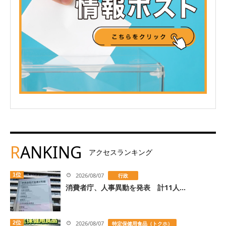
R
ANKING
アクセスランキング
1位
2026/08/07
行政
消費者庁、人事異動を発表 計11人...
2位
2026/08/07
特定保健用食品（トクホ）