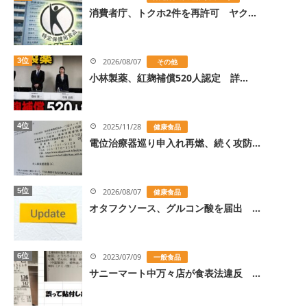
消費者庁、トクホ2件を再許可 ヤク...
3位
2026/08/07
その他
小林製薬、紅麹補償520人認定 詳...
4位
2025/11/28
健康食品
電位治療器巡り申入れ再燃、続く攻防...
5位
2026/08/07
健康食品
オタフクソース、グルコン酸を届出 ...
6位
2023/07/09
一般食品
サニーマート中万々店が食表法違反 ...