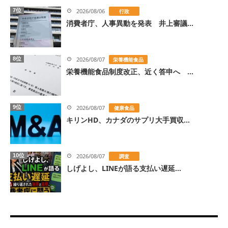
7位
2026/08/06
行政
消費者庁、人事異動を発表 井上審議...
8位
2026/08/07
栄養機能食品
栄養機能食品制度改正、近く答申へ ...
9位
2026/08/07
健康食品
キリンHD、カナダのサプリ大手買収...
10位
2026/08/07
調査
しげよし、LINEが語る支払い遅延...