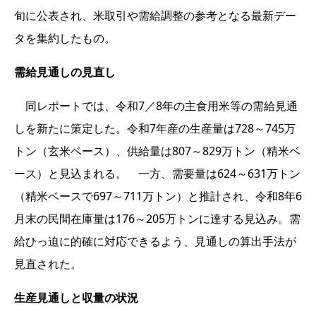
旬に公表され、米取引や需給調整の参考となる最新デー
タを集約したもの。
需給見通しの見直し
同レポートでは、令和7／8年の主食用米等の需給見通
しを新たに策定した。令和7年産の生産量は728～745万
トン（玄米ベース）、供給量は807～829万トン（精米ベ
ース）と見込まれる。 一方、需要量は624～631万トン
（精米ベースで697～711万トン）と推計され、令和8年6
月末の民間在庫量は176～205万トンに達する見込み。需
給ひっ迫に的確に対応できるよう、見通しの算出手法が
見直された。
生産見通しと収量の状況