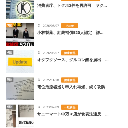
消費者庁、トクホ2件を再許可 ヤク...
3位
2026/08/07
その他
小林製薬、紅麹補償520人認定 詳...
4位
2026/08/07
健康食品
オタフクソース、グルコン酸を届出 ...
5位
2025/11/28
健康食品
電位治療器巡り申入れ再燃、続く攻防...
6位
2023/07/09
一般食品
サニーマート中万々店が食表法違反 ...