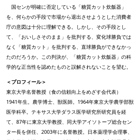
国センが明確に否定している「糖質カット炊飯器」
を、何らかの手段で市場から退出させようとした消費者
庁の意図は十分に理解できる。しかし、その手段とし
て、「おいしさそのまま」を批判する、変化球勝負では
なく「糖質カット」を批判する、直球勝負ができなかっ
たのだろうか。この判決が、「糖質カット炊飯器」の科
学的な正当性を認めたものと誤解されないことを望む。
＜プロフィール＞
東京大学名誉教授（食の信頼向上をめざす会代表）
1941年生。農学博士、獣医師。1964年東京大学農学部獣
医学科卒。テキサス大学ダラス医学研究所研究員を経
て、87年に東京大学教授、同大学アイソトープ総合セン
ター長を併任、2003年に名誉教授。日本薬理学会理事、