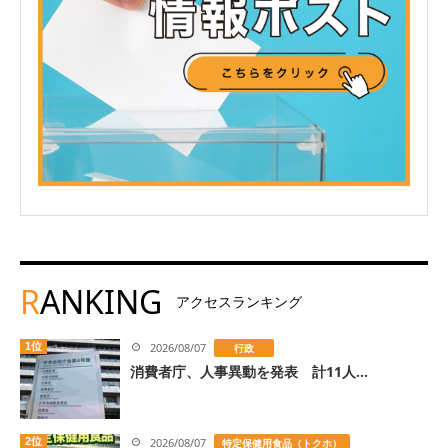
R
ANKING
アクセスランキング
1位
2026/08/07
行政
消費者庁、人事異動を発表 計11人...
2位
2026/08/07
特定保健用食品（トクホ）