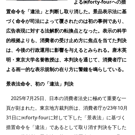
よる㈱forty-fourへの措
置命令を「違法」と判断し取り消した。景品表示法に基
づく命令が司法によって覆されたのは初の事例であり、
広告表現に対する法解釈の転換点となった。表示の科学
的根拠よりも、消費者の受け止め方に焦点を当てた判決
は、今後の行政運用に影響を与えるとみられる。唐木英
明・東京大学名誉教授は、本判決を通じて、消費者庁に
よる画一的な表示規制の在り方に警鐘を鳴らしている。
景表法命令、初の「違法」判決
2025年7月25日、日本の消費者法史に極めて重要な一
頁が刻まれた。東京地方裁判所は、消費者庁が23年10月
31日に㈱forty-fourに対して下した「景表法」に基づく
措置命令を「違法」であるとして取り消す判決を下した