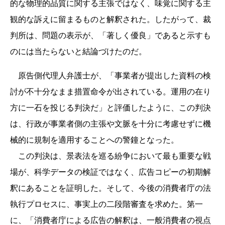
的な物理的品質に関する主張ではなく、味覚に関する主
観的な訴えに留まるものと解釈された。したがって、裁
判所は、問題の表示が、「著しく優良」であると示すも
のには当たらないと結論づけたのだ。
原告側代理人弁護士が、「事業者が提出した資料の検
討が不十分なまま措置命令が出されている。運用の在り
方に一石を投じる判決だ」と評価したように、この判決
は、行政が事業者側の主張や文脈を十分に考慮せずに機
械的に規制を適用することへの警鐘となった。
この判決は、景表法を巡る紛争において最も重要な戦
場が、科学データの検証ではなく、広告コピーの初期解
釈にあることを証明した。そして、今後の消費者庁の法
執行プロセスに、事実上の二段階審査を求めた。第一
に、「消費者庁による広告の解釈は、一般消費者の視点