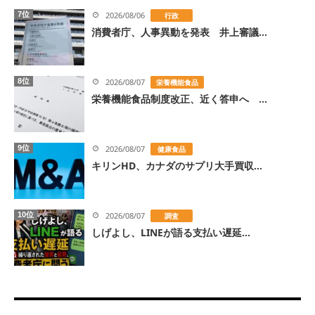
7位
2026/08/06
行政
消費者庁、人事異動を発表 井上審議...
8位
2026/08/07
栄養機能食品
栄養機能食品制度改正、近く答申へ ...
9位
2026/08/07
健康食品
キリンHD、カナダのサプリ大手買収...
10位
2026/08/07
調査
しげよし、LINEが語る支払い遅延...