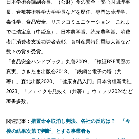
日本学術会議副会長、（公財）食の安全・安心財団理事
長、倉敷芸術科学大学学長などを歴任。専門は薬理学、
毒性学、食品安全、リスクコミュニケーション。これま
でに瑞宝章（中綬章）、日本農学賞、読売農学賞、消費
者庁消費者支援功労者表彰、食料産業特別貢献大賞など
数々の賞を受賞。
「食品安全ハンドブック」丸善2009、「検証BSE問題の
真実」さきたま出版会2018、「鉄鋼と電子の塔（共
著）」森北出版2020、「健康食品入門」日本食糧新聞社
2023、「フェイクを見抜く（共著）」ウェッジ2024など
著書多数。
関連記事：
措置命令取消し判決、各社の反応は？ 「今
後の結果次第で判断」とする事業者も