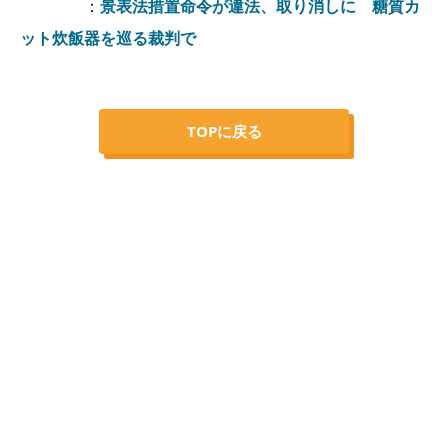
：
景表法措置命令が違法、取り消しに 糖質カ
ット炊飯器を巡る裁判で
TOPに戻る