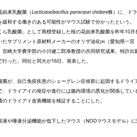
由来乳酸菌（
Lacticaseibacillus paracasei shidare
株）に、ド
を緩和する働きのある可能性がマウス試験で分かったという。
ら乳酸菌」として商標登録した桜の花由来乳酸菌を昨年10月
いたサプリメント原材料メーカーのオリザ油化㈱（愛知県一宮
、宮崎大学農学部の小川健二郎准教授の共同研究成果。特許出
で行った。同社と同大が16日、発表した。
菌が、自己免疫疾患のシェーグレン症候群に起因するドライ
で、ドライアイの発症や進行には腸内環境の悪化が関係してい
菌のドライアイ改善機能を検証することにした。
液や唾液分泌機能が低下したマウス（NODマウスモデル）に