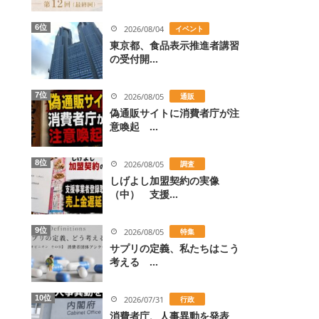
6位
2026/08/04
イベント
東京都、食品表示推進者講習
の受付開...
7位
2026/08/05
通販
偽通販サイトに消費者庁が注
意喚起 ...
8位
2026/08/05
調査
しげよし加盟契約の実像
（中） 支援...
9位
2026/08/05
特集
サプリの定義、私たちはこう
考える ...
10位
2026/07/31
行政
消費者庁、人事異動を発表