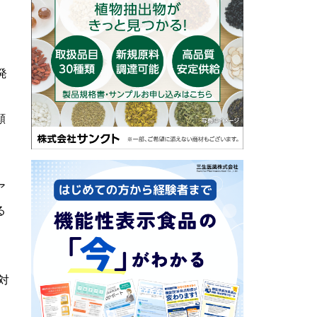
ラ
発
願
ア
る
対