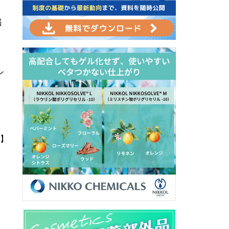
）
脳
ン
】