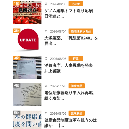
1位
2026/08/05
その他
ゲノム編集トマト巡り応酬
日消連と...
2位
2026/08/04
機能性表示食品
大塚製薬、「乳酸菌B240」を
届出...
3位
2026/08/06
行政
消費者庁、人事異動を発表
井上審議...
4位
2025/11/28
健康食品
電位治療器巡り申入れ再燃、
続く攻防...
5位
2026/08/06
健康食品
健康食品制度改革を担うのは
誰か 【...