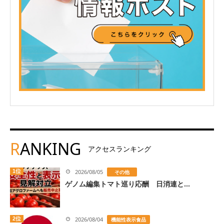
R
ANKING
アクセスランキング
1位
2026/08/05
その他
ゲノム編集トマト巡り応酬 日消連と...
2位
2026/08/04
機能性表示食品