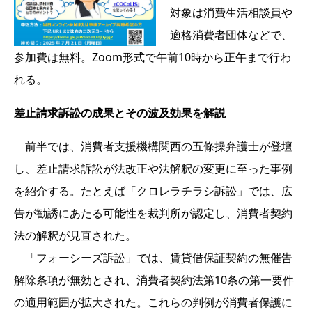
対象は消費生活相談員や
適格消費者団体などで、
参加費は無料。Zoom形式で午前10時から正午まで行わ
れる。
差止請求訴訟の成果とその波及効果を解説
前半では、消費者支援機構関西の五條操弁護士が登壇
し、差止請求訴訟が法改正や法解釈の変更に至った事例
を紹介する。たとえば「クロレラチラシ訴訟」では、広
告が勧誘にあたる可能性を裁判所が認定し、消費者契約
法の解釈が見直された。
「フォーシーズ訴訟」では、賃貸借保証契約の無催告
解除条項が無効とされ、消費者契約法第10条の第一要件
の適用範囲が拡大された。これらの判例が消費者保護に