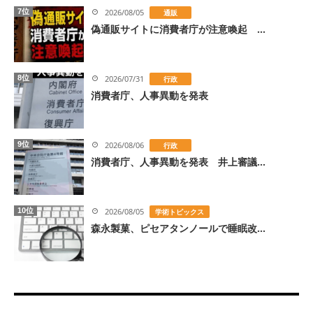
7位
2026/08/05
通販
偽通販サイトに消費者庁が注意喚起 ...
8位
2026/07/31
行政
消費者庁、人事異動を発表
9位
2026/08/06
行政
消費者庁、人事異動を発表 井上審議...
10位
2026/08/05
学術トピックス
森永製菓、ピセアタンノールで睡眠改...