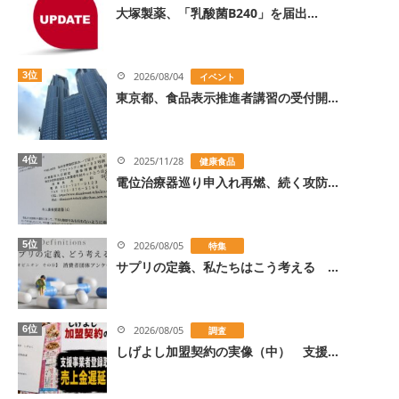
大塚製薬、「乳酸菌B240」を届出...
3位
2026/08/04
イベント
東京都、食品表示推進者講習の受付開...
4位
2025/11/28
健康食品
電位治療器巡り申入れ再燃、続く攻防...
5位
2026/08/05
特集
サプリの定義、私たちはこう考える ...
6位
2026/08/05
調査
しげよし加盟契約の実像（中） 支援...