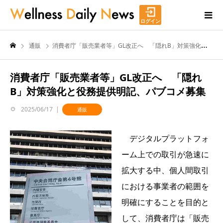
ログイン
通販
消費者庁「販売業者等」GL改正へ 「隠れB」対策強化と役務提供明記、パブコメ募集
消費者庁「販売業者等」GL改正へ 「隠れ
B」対策強化と役務提供明記、パブコメ募集
2025/06/17
通販
デジタルプラットフォ
ーム上での取引が急速に
拡大する中、個人間取引
における事業者の範囲を
明確にすることを目的と
して、消費者庁は「販売