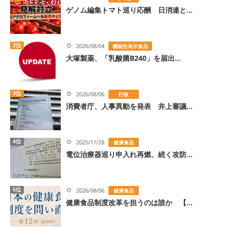
ゲノム編集トマト巡り応酬 日消連と...
2位
2026/08/04
機能性表示食品
大塚製薬、「乳酸菌B240」を届出...
3位
2026/08/06
行政
消費者庁、人事異動を発表 井上審議...
4位
2025/11/28
健康食品
電位治療器巡り申入れ再燃、続く攻防...
5位
2026/08/06
健康食品
健康食品制度改革を担うのは誰か 【...