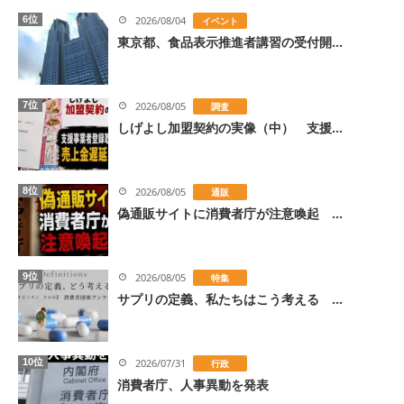
6位
2026/08/04
イベント
東京都、食品表示推進者講習の受付開...
7位
2026/08/05
調査
しげよし加盟契約の実像（中） 支援...
8位
2026/08/05
通販
偽通販サイトに消費者庁が注意喚起 ...
9位
2026/08/05
特集
サプリの定義、私たちはこう考える ...
10位
2026/07/31
行政
消費者庁、人事異動を発表