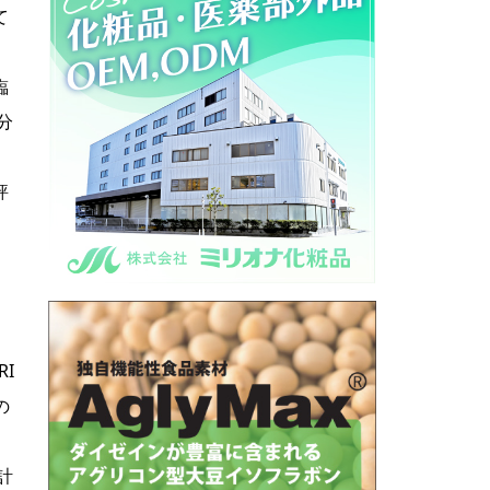
て
臨
分
評
I
の
計