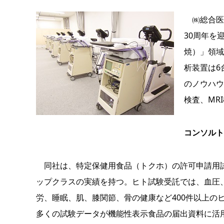
㈱総合医
30周年を
焼）」領域
析装置は6
のノウハウ
検査、MR
コンソルト
同社は、特定保健用食品（トクホ）の許可申請用試
ップクラスの実績を持つ。ヒト試験受託では、血圧
労、睡眠、肌、膝関節、骨の健康など400件以上の
多くの試験データが機能性表示食品の届出資料に活