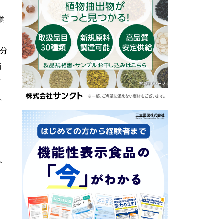
業
分
価
T
。
ト
、