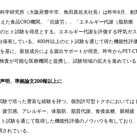
科学研究所（大阪府豊中市、角田真佐夫社長）は昨年6月、創
迎えた食品CRO機関。「抗疲労」、「エネルギー代謝（脂肪燃
のヒト試験を得意とする。エネルギー代謝を評価する呼気ガス
台保有している。400件以上のヒト試験を通じて得た機能性評
を基に、新規成分による届出サポートが得意。昨年からPET-C
I検査が可能な医療機関と提携し、試験領域の拡大を進めている
声明、準拠論文200報以上に
験で培った豊富な経験を持つ。個別許可型トクホにおいては
、疲労感、アレルギー、体脂肪、脂質代謝、食後血糖、眼精疲
ヒト試験を通じて取得した機能性評価のノウハウを有しており
用されている。