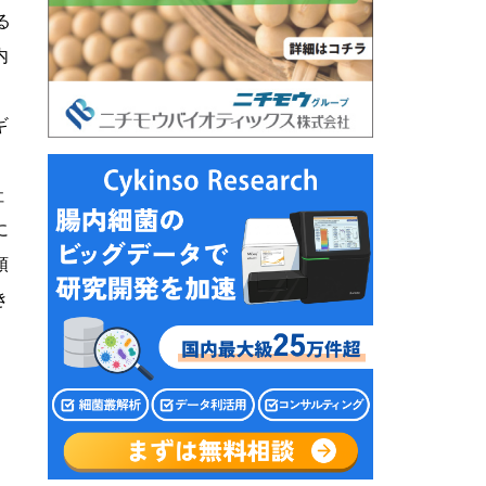
る
内
ギ
社
に
領
き