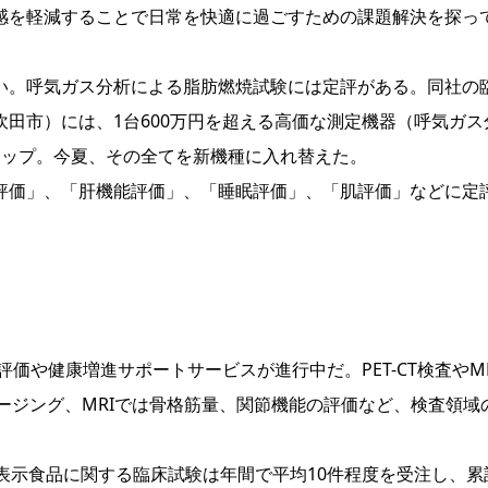
感を軽減することで日常を快適に過ごすための課題解決を探っ
。呼気ガス分析による脂肪燃焼試験には定評がある。同社の
田市）には、1台600万円を超える高価な測定機器（呼気ガス
トップ。今夏、その全てを新機種に入れ替えた。
価」、「肝機能評価」、「睡眠評価」、「肌評価」などに定
価や健康増進サポートサービスが進行中だ。PET-CT検査やMR
メージング、MRIでは骨格筋量、関節機能の評価など、検査領域
表示食品に関する臨床試験は年間で平均10件程度を受注し、累