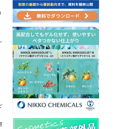
」
論
し
。
ど
照