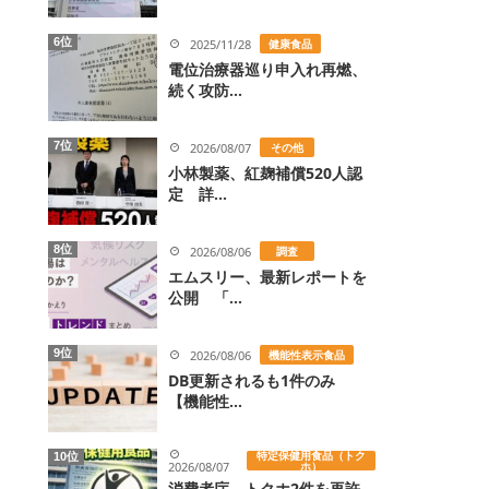
6位
2025/11/28
健康食品
電位治療器巡り申入れ再燃、
続く攻防...
7位
2026/08/07
その他
小林製薬、紅麹補償520人認
定 詳...
8位
2026/08/06
調査
エムスリー、最新レポートを
公開 「...
9位
2026/08/06
機能性表示食品
DB更新されるも1件のみ
【機能性...
特定保健用食品（トク
10位
2026/08/07
ホ）
消費者庁、トクホ2件を再許