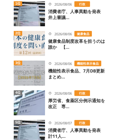
1位
2026/08/06
行政
消費者庁、人事異動を発表
井上審議...
2位
2026/08/06
健康食品
健康食品制度改革を担うのは
誰か 【...
3位
2026/08/06
機能性表示食品
機能性表示食品、7月DB更新
まとめ...
4位
2026/08/06
行政
厚労省、食薬区分例示通知を
改正 専...
5位
2026/08/07
行政
消費者庁、人事異動を発表
計11人...