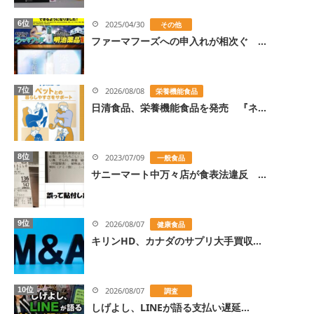
6位
2025/04/30
その他
ファーマフーズへの申入れが相次ぐ ...
7位
2026/08/08
栄養機能食品
日清食品、栄養機能食品を発売 『ネ...
8位
2023/07/09
一般食品
サニーマート中万々店が食表法違反 ...
9位
2026/08/07
健康食品
キリンHD、カナダのサプリ大手買収...
10位
2026/08/07
調査
しげよし、LINEが語る支払い遅延...