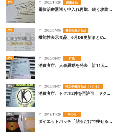
1位
2025/11/28
健康食品
電位治療器巡り申入れ再燃、続く攻防...
2位
2026/07/06
機能性表示食品
機能性表示食品、6月DB更新まとめ...
3位
2026/08/07
行政
消費者庁、人事異動を発表 計11人...
4位
2026/08/07
特定保健用食品（トクホ）
消費者庁、トクホ2件を再許可 ヤク...
5位
2019/11/29
その他
ダイエットパッチ「貼るだけで痩せる...