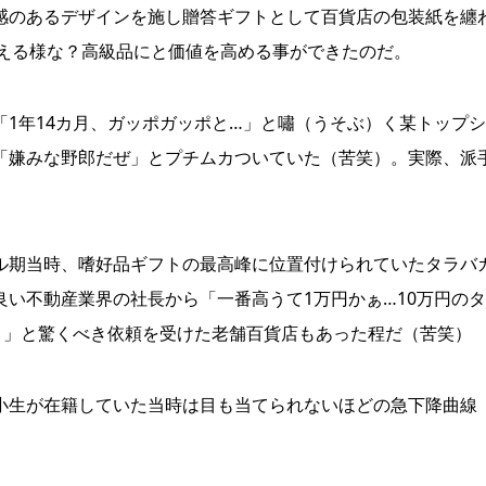
感のあるデザインを施し贈答ギフトとして百貨店の包装紙を纏
見違える様な？高級品にと価値を高める事ができたのだ。
1年14カ月、ガッポガッポと…」と嘯（うそぶ）く某トップ
「嫌みな野郎だぜ」とプチムカついていた（苦笑）。実際、派
期当時、嗜好品ギフトの最高峰に位置付けられていたタラバ
い不動産業界の社長から「一番高うて1万円かぁ…10万円の
！」と驚くべき依頼を受けた老舗百貨店もあった程だ（苦笑）
生が在籍していた当時は目も当てられないほどの急下降曲線