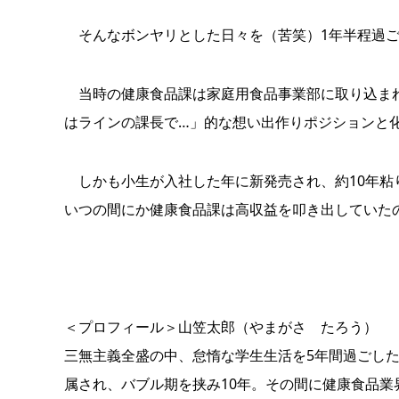
そんなボンヤリとした日々を（苦笑）1年半程過ご
当時の健康食品課は家庭用食品事業部に取り込まれ
はラインの課長で…」的な想い出作りポジションと
しかも小生が入社した年に新発売され、約10年粘
いつの間にか健康食品課は高収益を叩き出していた
＜プロフィール＞山笠太郎（やまがさ たろう）
三無主義全盛の中、怠惰な学生生活を5年間過ごし
属され、バブル期を挟み10年。その間に健康食品