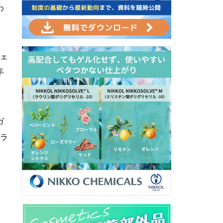
わ
シェ
手
ガ
タラ