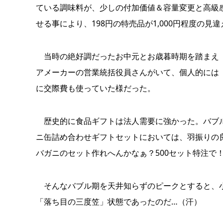
ている調味料が、少しの付加価値＆容量変更と高級
せる事により、198円の特売品が1,000円程度の
当時の絶好調だったお中元とお歳暮時期を踏まえ「
アメーカーの営業統括役員さんがいて、個人的には
に交際費も使っていた様だった。
歴史的に食品ギフトは法人需要に強かった。バブル
ニ缶詰め合わせギフトセットにおいては、羽振りの良
バガニのセット作れへんかなぁ？500セット特注で
そんなバブル期を天井知らずのピークとすると、小
「落ち目の三度笠」状態であったのだ…（汗）