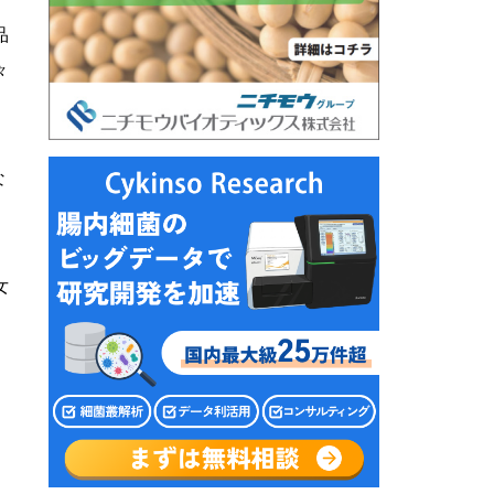
品
々
な
女