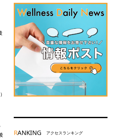
後
、
）
配
R
ANKING
アクセスランキング
後