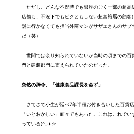
ただし、どんな不況時でも銀座のごく一部の超高級
店舗も、不況下でもビクともしない超富裕層の顧客
舗に行かなくても担当外商マンがサザエさんのサブ
だ（笑）
世間では余り知られていないが当時の頃までの百貨
門と建装部門に支えられていたのだった。
突然の辞令、「健康食品課長を命ず」
さてさて小生が延べ7年半程お付き合いした百貨店
「いとおかしい」面々でもあった。これはこれでい
っている(^_-)-☆