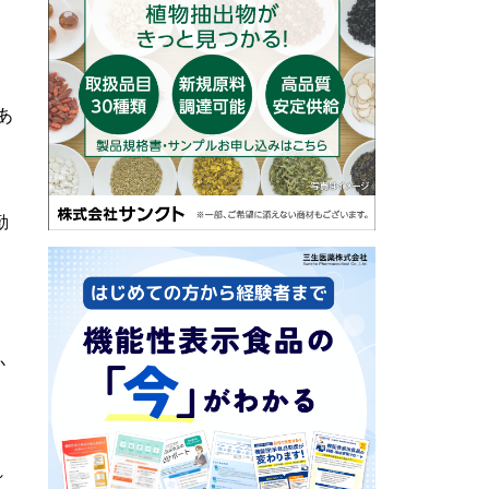
あ
勤
か
れ