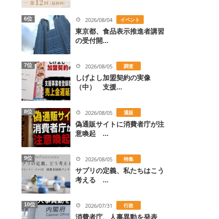
6位
2026/08/04
イベント
東京都、食品表示推進者講習
の受付開...
7位
2026/08/05
調査
しげよし加盟契約の実像
（中） 支援...
8位
2026/08/05
通販
偽通販サイトに消費者庁が注
意喚起 ...
9位
2026/08/05
特集
サプリの定義、私たちはこう
考える ...
10位
2026/07/31
行政
消費者庁、人事異動を発表