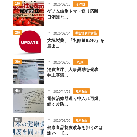
1位
2026/08/05
その他
ゲノム編集トマト巡り応酬
日消連と...
2位
2026/08/04
機能性表示食品
大塚製薬、「乳酸菌B240」を
届出...
3位
2026/08/06
行政
消費者庁、人事異動を発表
井上審議...
4位
2025/11/28
健康食品
電位治療器巡り申入れ再燃、
続く攻防...
5位
2026/08/06
健康食品
健康食品制度改革を担うのは
誰か 【...