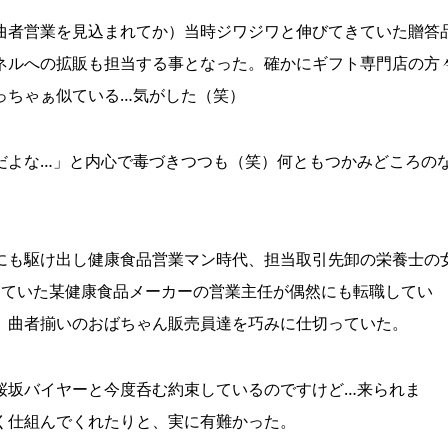
者営業を見込まれてか）当時ジワジワと伸びてきていた贈答
ネルへの拡販も担当する事となった。確かにギフト専門店の方
っちゃぁ似ている…気がした（笑）
よな…」と内心で毒づきつつも（笑）何ともつかみどころの
も駆け出し健康食品営業マン時代、担当取引先卸の栄養士の
していた某健康食品メーカーの営業主任が偶然にも転職してい
、曲者揃いのおばちゃん販売員達を巧みに仕切っていた。
坂バイヤーと今度呑む約束しているのですけど…来られま
く仕組んでくれたりと、実に有難かった。