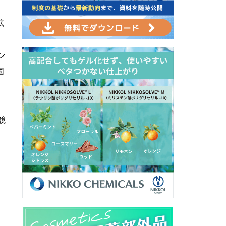
拡
ン
国
は
競