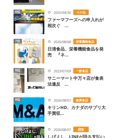
6位
2025/04/30
その他
ファーマフーズへの申入れが
相次ぐ ...
7位
2026/08/08
栄養機能食品
日清食品、栄養機能食品を発
売 『ネ...
8位
2023/07/09
一般食品
サニーマート中万々店が食表
法違反 ...
9位
2026/08/07
健康食品
キリンHD、カナダのサプリ大
手買収...
10位
2026/08/07
調査
しげよし、LINEが語る支払い