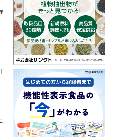
年
引
。
に
に