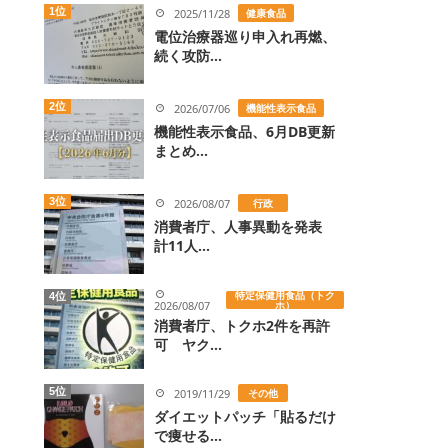
1位
2025/11/28
健康食品
電位治療器巡り申入れ再燃、
続く攻防...
2位
2026/07/06
機能性表示食品
機能性表示食品、6月DB更新
まとめ...
3位
2026/08/07
行政
消費者庁、人事異動を発表
計11人...
特定保健用食品（トク
4位
2026/08/07
ホ）
消費者庁、トクホ2件を再許
可 ヤク...
5位
2019/11/29
その他
ダイエットパッチ「貼るだけ
で痩せる...