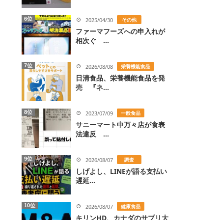
6位
2025/04/30
その他
ファーマフーズへの申入れが
相次ぐ ...
7位
2026/08/08
栄養機能食品
日清食品、栄養機能食品を発
売 『ネ...
8位
2023/07/09
一般食品
サニーマート中万々店が食表
法違反 ...
9位
2026/08/07
調査
しげよし、LINEが語る支払い
遅延...
10位
2026/08/07
健康食品
キリンHD、カナダのサプリ大