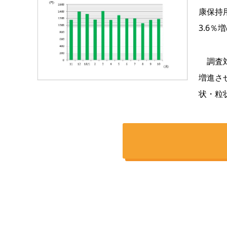
康保持
3.6％
調査対
増進さ
状・粒