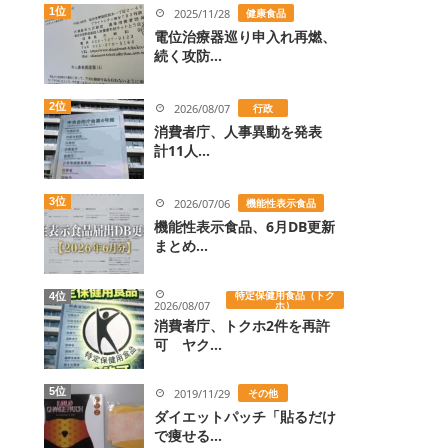
1位
2025/11/28
健康食品
電位治療器巡り申入れ再燃、
続く攻防...
2位
2026/08/07
行政
消費者庁、人事異動を発表
計11人...
3位
2026/07/06
機能性表示食品
機能性表示食品、6月DB更新
まとめ...
特定保健用食品（トク
4位
2026/08/07
ホ）
消費者庁、トクホ2件を再許
可 ヤク...
5位
2019/11/29
その他
ダイエットパッチ「貼るだけ
で痩せる...