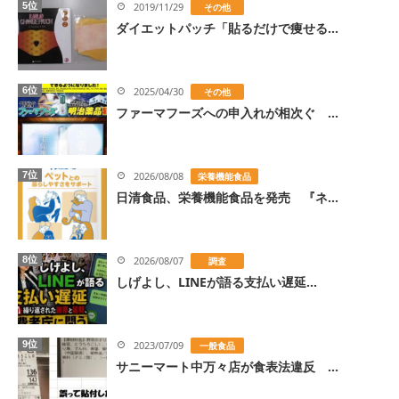
5位
2019/11/29
その他
ダイエットパッチ「貼るだけで痩せる...
6位
2025/04/30
その他
ファーマフーズへの申入れが相次ぐ ...
7位
2026/08/08
栄養機能食品
日清食品、栄養機能食品を発売 『ネ...
8位
2026/08/07
調査
しげよし、LINEが語る支払い遅延...
9位
2023/07/09
一般食品
サニーマート中万々店が食表法違反 ...