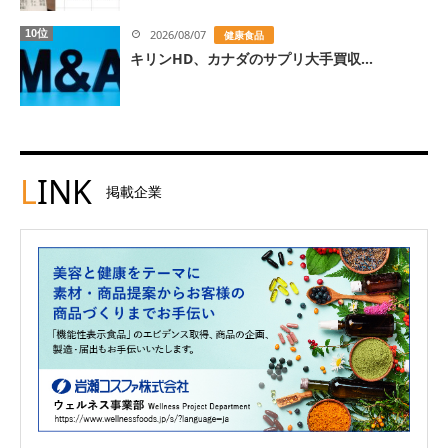
10位
2026/08/07
健康食品
キリンHD、カナダのサプリ大手買収...
L
INK
掲載企業