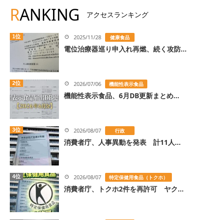
R
ANKING
アクセスランキング
1位
2025/11/28
健康食品
電位治療器巡り申入れ再燃、続く攻防...
2位
2026/07/06
機能性表示食品
機能性表示食品、6月DB更新まとめ...
3位
2026/08/07
行政
消費者庁、人事異動を発表 計11人...
4位
2026/08/07
特定保健用食品（トクホ）
消費者庁、トクホ2件を再許可 ヤク...