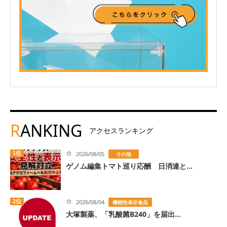
R
ANKING
アクセスランキング
1位
2026/08/05
その他
ゲノム編集トマト巡り応酬 日消連と...
2位
2026/08/04
機能性表示食品
大塚製薬、「乳酸菌B240」を届出...