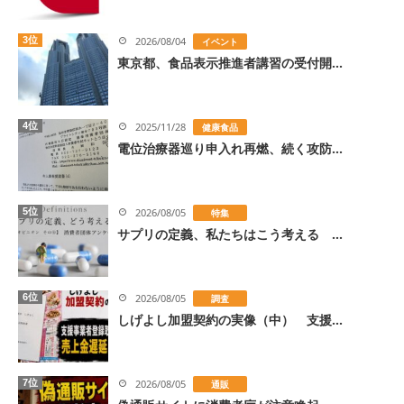
3位
2026/08/04
イベント
東京都、食品表示推進者講習の受付開...
4位
2025/11/28
健康食品
電位治療器巡り申入れ再燃、続く攻防...
5位
2026/08/05
特集
サプリの定義、私たちはこう考える ...
6位
2026/08/05
調査
しげよし加盟契約の実像（中） 支援...
7位
2026/08/05
通販