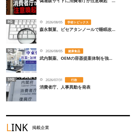
偽通販サイトに消費者庁が注意喚起 ...
8位
2026/08/05
学術トピックス
森永製菓、ピセアタンノールで睡眠改...
9位
2026/08/05
健康食品
武内製薬、OEMの容器提案体制を強...
10位
2026/07/31
行政
消費者庁、人事異動を発表
L
INK
掲載企業