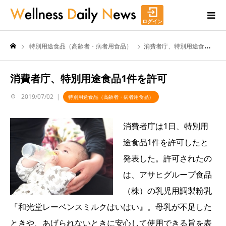
ログイン
特別用途食品（高齢者・病者用食品）
消費者庁、特別用途食品1件を許可
消費者庁、特別用途食品1件を許可
2019/07/02
特別用途食品（高齢者・病者用食品）
消費者庁は1日、特別用
途食品1件を許可したと
発表した。許可されたの
は、アサヒグループ食品
（株）の乳児用調製粉乳
『和光堂レーベンスミルクはいはい』。母乳が不足した
ときや、あげられないときに安心して使用できる旨を表