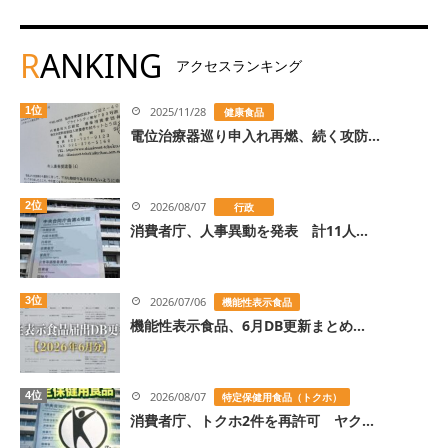
R
ANKING
アクセスランキング
1位
2025/11/28
健康食品
電位治療器巡り申入れ再燃、続く攻防...
2位
2026/08/07
行政
消費者庁、人事異動を発表 計11人...
3位
2026/07/06
機能性表示食品
機能性表示食品、6月DB更新まとめ...
4位
2026/08/07
特定保健用食品（トクホ）
消費者庁、トクホ2件を再許可 ヤク...