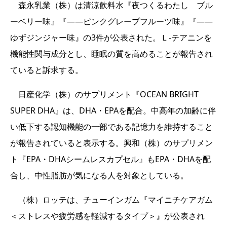
森永乳業（株）は清涼飲料水『夜つくるわたし ブル
ーベリー味』『――ピンクグレープフルーツ味』『――
ゆずジンジャー味』の3件が公表された。Ｌ-テアニンを
機能性関与成分とし、睡眠の質を高めることが報告され
ていると訴求する。
日産化学（株）のサプリメント『OCEAN BRIGHT
SUPER DHA』は、DHA・EPAを配合。中高年の加齢に伴
い低下する認知機能の一部である記憶力を維持すること
が報告されていると表示する。興和（株）のサプリメン
ト『EPA・DHAシームレスカプセル』もEPA・DHAを配
合し、中性脂肪が気になる人を対象としている。
（株）ロッテは、チューインガム『マイニチケアガム
＜ストレスや疲労感を軽減するタイプ＞』が公表され