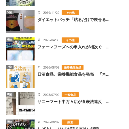
5位
2019/11/29
その他
ダイエットパッチ「貼るだけで痩せる...
6位
2025/04/30
その他
ファーマフーズへの申入れが相次ぐ ...
7位
2026/08/08
栄養機能食品
日清食品、栄養機能食品を発売 『ネ...
8位
2023/07/09
一般食品
サニーマート中万々店が食表法違反 ...
9位
2026/08/07
調査
しげよし、LINEが語る支払い遅延...