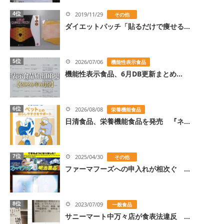
4位
2019/11/29
その他
ダイエットパッチ「貼るだけで痩せる...
5位
2026/07/06
機能性表示食品
機能性表示食品、6月DB更新まとめ...
6位
2026/08/08
栄養機能食品
日清食品、栄養機能食品を発売 『ネ...
7位
2025/04/30
その他
ファーマフーズへの申入れが相次ぐ ...
8位
2023/07/09
一般食品
サニーマート中万々店が食表法違反 ...