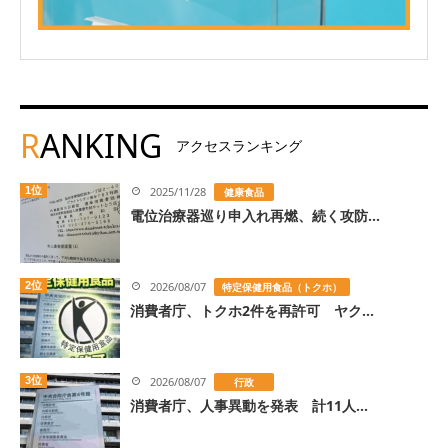
R
ANKING
アクセスランキング
1位
2025/11/28
健康食品
電位治療器巡り申入れ再燃、続く攻防...
2位
2026/08/07
特定保健用食品（トクホ）
消費者庁、トクホ2件を再許可 ヤク...
3位
2026/08/07
行政
消費者庁、人事異動を発表 計11人...