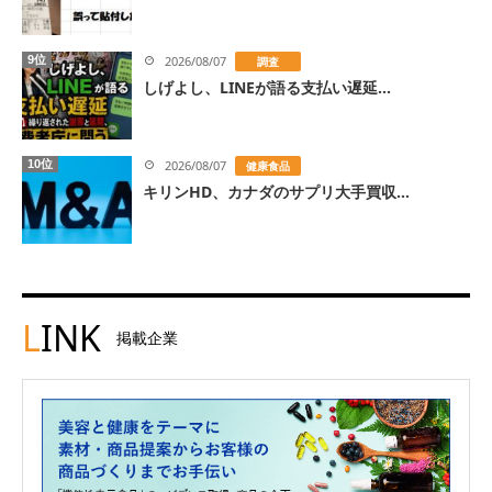
9位
2026/08/07
調査
しげよし、LINEが語る支払い遅延...
10位
2026/08/07
健康食品
キリンHD、カナダのサプリ大手買収...
L
INK
掲載企業