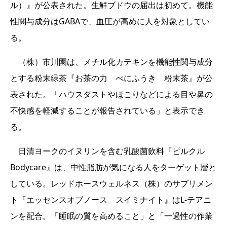
ル）』が公表された。生鮮ブドウの届出は初めて。機能
性関与成分はGABAで、血圧が高めに人を対象としてい
る。
（株）市川園は、メチル化カテキンを機能性関与成分
とする粉末緑茶『お茶の力 べにふうき 粉末茶』が公
表された。「ハウスダストやほこりなどによる目や鼻の
不快感を軽減することが報告されている」と表示でき
る。
日清ヨークのイヌリンを含む乳酸菌飲料『ピルクル
Bodycare』は、中性脂肪が気になる人をターゲット層と
している。レッドホースウェルネス（株）のサプリメン
ト『エッセンスオブノース スイミナイト』はL-テアニ
ンを配合。「睡眠の質を高めること」と「一過性の作業