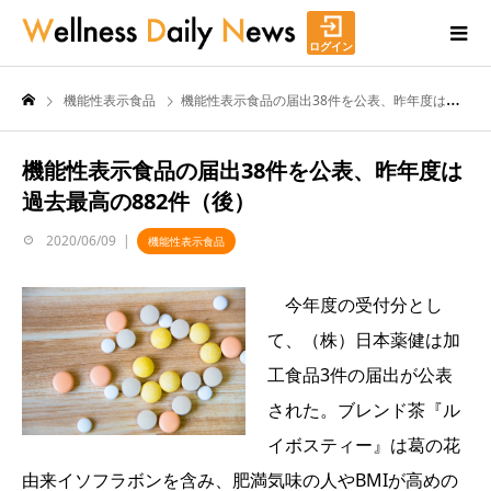
ログイン
機能性表示食品
機能性表示食品の届出38件を公表、昨年度は過去最高の882件（後）
機能性表示食品の届出38件を公表、昨年度は
過去最高の882件（後）
2020/06/09
機能性表示食品
今年度の受付分とし
て、（株）日本薬健は加
工食品3件の届出が公表
された。ブレンド茶『ル
イボスティー』は葛の花
由来イソフラボンを含み、肥満気味の人やBMIが高めの