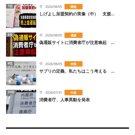
7位
2026/08/05
調査
しげよし加盟契約の実像（中） 支援...
8位
2026/08/05
通販
偽通販サイトに消費者庁が注意喚起 ...
9位
2026/08/05
特集
サプリの定義、私たちはこう考える ...
10位
2026/07/31
行政
消費者庁、人事異動を発表