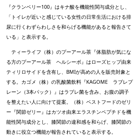
『クランベリー100』はキナ酸を機能性関与成分とし、
「トイレが近いと感じている女性の日常生活における排
尿に行くわずらわしさを和らげる機能があると報告さて
いる」と表示する。
ティーライフ（株）のプーアール茶『体脂肪が気にな
る方のプーアール茶 ヘルシーボ』はローズヒップ由来
ティリロサイドを含有し、BMIが高めの人を販売対象と
する。カゴメ（株）の乳酸菌飲料『KAGOME ラブレプ
レーン（3本パック）』はラブレ菌を含み、お腹の調子
を整えたい人に向けて提案。（株）ベストフードのゼリ
ー『関節ゼリー』はカツオ由来エラスチンペプチドを機
能性関与成分とし、膝関節の違和感を和らげ、膝関節の
動きに役立つ機能が報告されていると表示する。