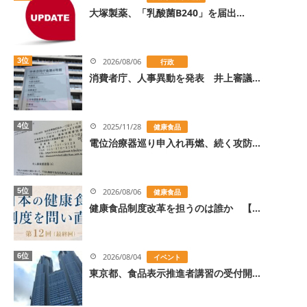
大塚製薬、「乳酸菌B240」を届出...
3位
2026/08/06
行政
消費者庁、人事異動を発表 井上審議...
4位
2025/11/28
健康食品
電位治療器巡り申入れ再燃、続く攻防...
5位
2026/08/06
健康食品
健康食品制度改革を担うのは誰か 【...
6位
2026/08/04
イベント
東京都、食品表示推進者講習の受付開...