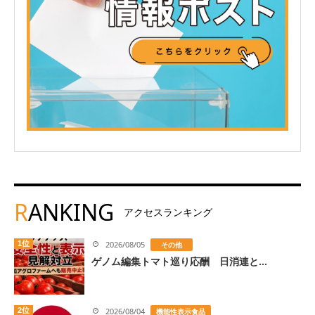
R
ANKING
アクセスランキング
1位
2026/08/05
その他
ゲノム編集トマト巡り応酬 日消連と...
2位
2026/08/04
機能性表示食品