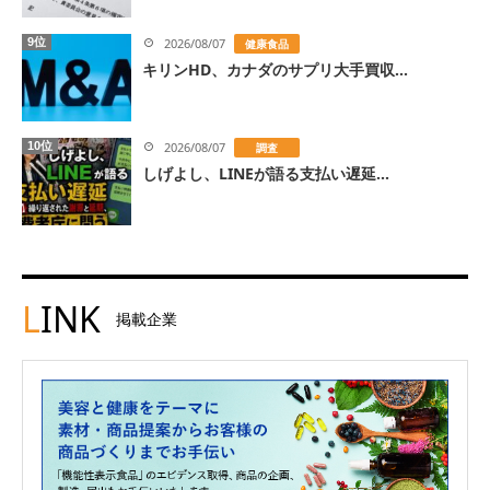
9位
2026/08/07
健康食品
キリンHD、カナダのサプリ大手買収...
10位
2026/08/07
調査
しげよし、LINEが語る支払い遅延...
L
INK
掲載企業