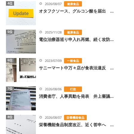
4位
2026/08/07
健康食品
オタフクソース、グルコン酸を届出 ...
5位
2025/11/28
健康食品
電位治療器巡り申入れ再燃、続く攻防...
6位
2023/07/09
一般食品
サニーマート中万々店が食表法違反 ...
7位
2026/08/06
行政
消費者庁、人事異動を発表 井上審議...
8位
2026/08/07
栄養機能食品
栄養機能食品制度改正、近く答申へ ...