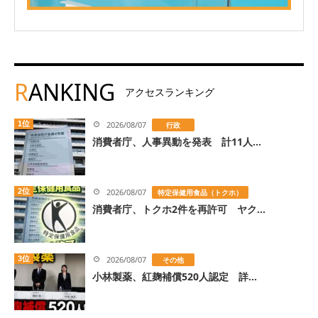
R
ANKING
アクセスランキング
1位
2026/08/07
行政
消費者庁、人事異動を発表 計11人...
2位
2026/08/07
特定保健用食品（トクホ）
消費者庁、トクホ2件を再許可 ヤク...
3位
2026/08/07
その他
小林製薬、紅麹補償520人認定 詳...