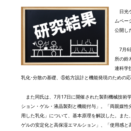
日光ケ
ムペー
公開し
7月6
所の鈴
連科学
乳化･分散の基礎、⑤処方設計と機能発現のための
また同氏は、7月17日に開催された製剤機械技術学
ション・ゲル・液晶製剤と機能付与」。「両親媒性分
用した乳化」について、基本原理を解説した。また
ゲルの安定化と高保湿エマルション」、「使用感と