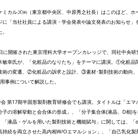
ミカルズ㈱（東京都中央区、中原秀之社長）はこのほど、ホ
ジに「当社社員による講演・学会発表や論文発表のお知らせ」
た。
日に開催された東京理科大学オープンカレッジで、同社中央研
木敏幸氏が、「化粧品のなりたち」をテーマに講演。①化粧品
技術の変遷、②化粧品の訴求と設計、③素材･製剤技術の動向
応用事例について解説した。
会 第17期半固形製剤教育研修会でも講演。タイトルは「エマ
子の溶解挙動と会合体の形成」、「分子集合体(液晶、D相)を
、「液晶・ゲルを用いた製剤技術と機能賦与」に関しては、「
高持続を両立させた高内相W/Oエマルション」、「自己乳化製