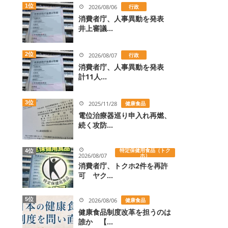
1位
2026/08/06
行政
消費者庁、人事異動を発表
井上審議...
2位
2026/08/07
行政
消費者庁、人事異動を発表
計11人...
3位
2025/11/28
健康食品
電位治療器巡り申入れ再燃、
続く攻防...
特定保健用食品（トク
4位
2026/08/07
ホ）
消費者庁、トクホ2件を再許
可 ヤク...
5位
2026/08/06
健康食品
健康食品制度改革を担うのは
誰か 【...