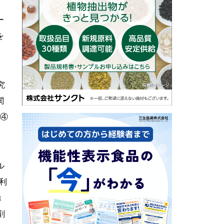
ー
を
究
関
、④
ル
利
α
剤