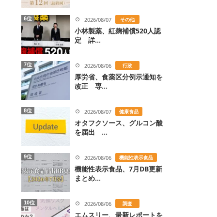
6位
2026/08/07
その他
小林製薬、紅麹補償520人認
定 詳...
7位
2026/08/06
行政
厚労省、食薬区分例示通知を
改正 専...
8位
2026/08/07
健康食品
オタフクソース、グルコン酸
を届出 ...
9位
2026/08/06
機能性表示食品
機能性表示食品、7月DB更新
まとめ...
10位
2026/08/06
調査
エムスリー、最新レポートを