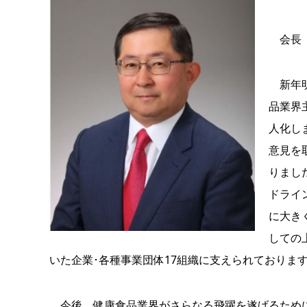
会長 
新年明
品業界
人化し
意見を
りまし
ドライ
に大き
しての
いた企業･各種事業団体17組織に支えられておりま
今後、健康食品業界がさらなる飛躍を遂げるために