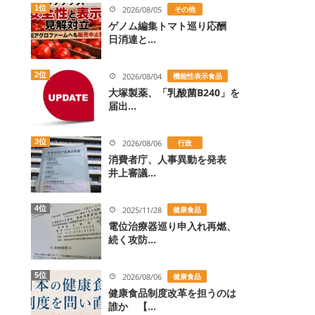
1位
2026/08/05
その他
ゲノム編集トマト巡り応酬
日消連と...
2位
2026/08/04
機能性表示食品
大塚製薬、「乳酸菌B240」を
届出...
3位
2026/08/06
行政
消費者庁、人事異動を発表
井上審議...
4位
2025/11/28
健康食品
電位治療器巡り申入れ再燃、
続く攻防...
5位
2026/08/06
健康食品
健康食品制度改革を担うのは
誰か 【...