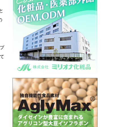
と
の
プ
て