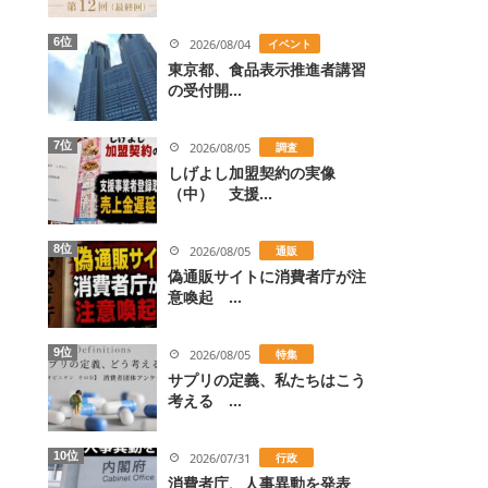
6位
2026/08/04
イベント
東京都、食品表示推進者講習
の受付開...
7位
2026/08/05
調査
しげよし加盟契約の実像
（中） 支援...
8位
2026/08/05
通販
偽通販サイトに消費者庁が注
意喚起 ...
9位
2026/08/05
特集
サプリの定義、私たちはこう
考える ...
10位
2026/07/31
行政
消費者庁、人事異動を発表