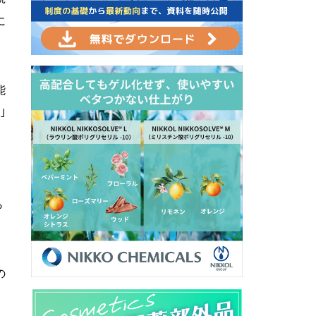
に
能
｣
ら
の