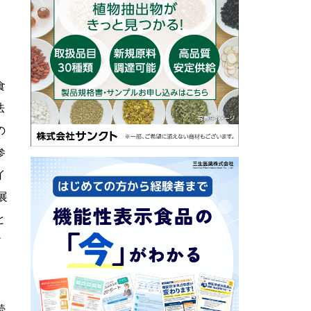
食
法
の
参
イ
展
と
だ
続