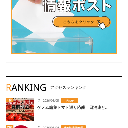
R
ANKING
アクセスランキング
1位
2026/08/05
その他
ゲノム編集トマト巡り応酬 日消連と...
2位
2026/08/04
機能性表示食品