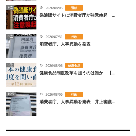
7位
2026/08/05
通販
偽通販サイトに消費者庁が注意喚起 ...
8位
2026/07/31
行政
消費者庁、人事異動を発表
9位
2026/08/06
健康食品
健康食品制度改革を担うのは誰か 【...
10位
2026/08/06
行政
消費者庁、人事異動を発表 井上審議...