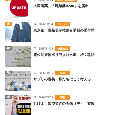
大塚製薬、「乳酸菌B240」を届出...
3位
2026/08/04
イベント
東京都、食品表示推進者講習の受付開...
4位
2025/11/28
健康食品
電位治療器巡り申入れ再燃、続く攻防...
5位
2026/08/05
特集
サプリの定義、私たちはこう考える ...
6位
2026/08/05
調査
しげよし加盟契約の実像（中） 支援...