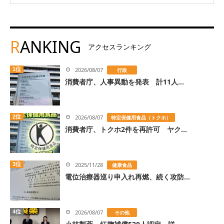
R
ANKING
アクセスランキング
1位
2026/08/07
行政
消費者庁、人事異動を発表 計11人...
2位
2026/08/07
特定保健用食品（トクホ）
消費者庁、トクホ2件を再許可 ヤク...
3位
2025/11/28
健康食品
電位治療器巡り申入れ再燃、続く攻防...
4位
2026/08/07
その他