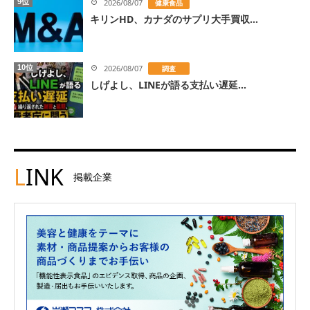
9位
2026/08/07
健康食品
キリンHD、カナダのサプリ大手買収...
10位
2026/08/07
調査
しげよし、LINEが語る支払い遅延...
L
INK
掲載企業