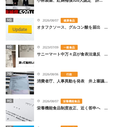
小林製薬、紅麹補償520人認定 詳...
5位
2026/08/07
健康食品
オタフクソース、グルコン酸を届出 ...
6位
2023/07/09
一般食品
サニーマート中万々店が食表法違反 ...
7位
2026/08/06
行政
消費者庁、人事異動を発表 井上審議...
8位
2026/08/07
栄養機能食品
栄養機能食品制度改正、近く答申へ ...