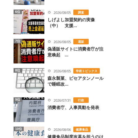
6位
2026/08/05
調査
しげよし加盟契約の実像
（中） 支援...
7位
2026/08/05
通販
偽通販サイトに消費者庁が注
意喚起 ...
8位
2026/08/05
学術トピックス
森永製菓、ピセアタンノール
で睡眠改...
9位
2026/07/31
行政
消費者庁、人事異動を発表
10位
2026/08/06
健康食品
健康食品制度改革を担うのは