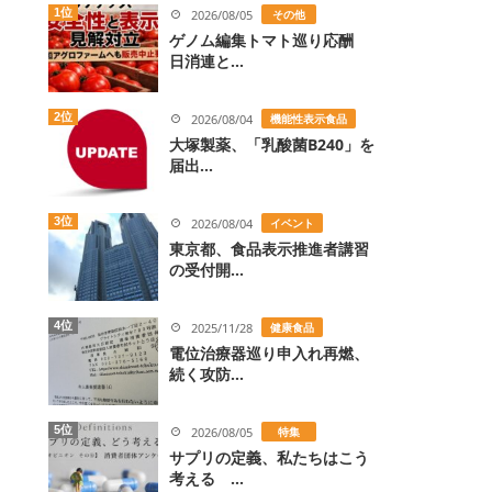
1位
2026/08/05
その他
ゲノム編集トマト巡り応酬
日消連と...
2位
2026/08/04
機能性表示食品
大塚製薬、「乳酸菌B240」を
届出...
3位
2026/08/04
イベント
東京都、食品表示推進者講習
の受付開...
4位
2025/11/28
健康食品
電位治療器巡り申入れ再燃、
続く攻防...
5位
2026/08/05
特集
サプリの定義、私たちはこう
考える ...