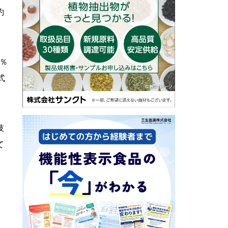
約
3％
式
。
技
て