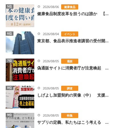
5位
2026/08/06
健康食品
健康食品制度改革を担うのは誰か 【...
6位
2026/08/04
イベント
東京都、食品表示推進者講習の受付開...
7位
2026/08/05
通販
偽通販サイトに消費者庁が注意喚起 ...
8位
2026/08/05
調査
しげよし加盟契約の実像（中） 支援...
9位
2026/08/05
特集
サプリの定義、私たちはこう考える ...