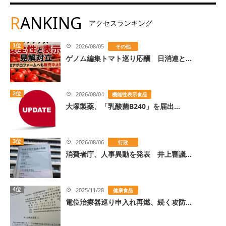
R
ANKING
アクセスランキング
1位
2026/08/05
その他
ゲノム編集トマト巡り応酬 日消連と...
2位
2026/08/04
機能性表示食品
大塚製薬、「乳酸菌B240」を届出...
3位
2026/08/06
行政
消費者庁、人事異動を発表 井上審議...
4位
2025/11/28
健康食品
電位治療器巡り申入れ再燃、続く攻防...