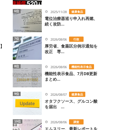
6位
2025/11/28
健康食品
電位治療器巡り申入れ再燃、
続く攻防...
7位
2026/08/06
行政
】
厚労省、食薬区分例示通知を
改正 専...
8位
2026/08/06
機能性表示食品
機能性表示食品、7月DB更新
まとめ...
9位
2026/08/07
健康食品
オタフクソース、グルコン酸
を届出 ...
10位
2026/08/06
調査
エムスリー、最新レポートを