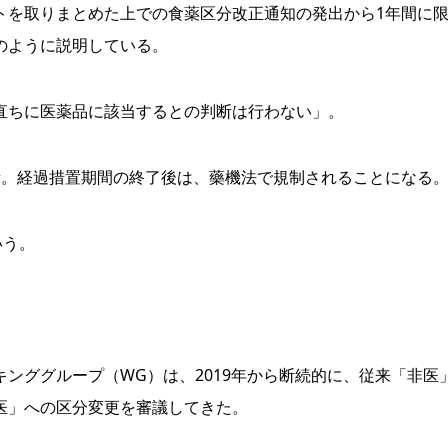
を取りまとめた上での食薬区分改正通知の発出から1年間に
のように説明している。
直ちに医薬品に該当するとの判断は行わない」。
。経過措置期間の終了後は、藥機法で規制されることになる
いう。
ンググループ（WG）は、2019年から断続的に、従来「非医
医」への区分変更を審議してきた。