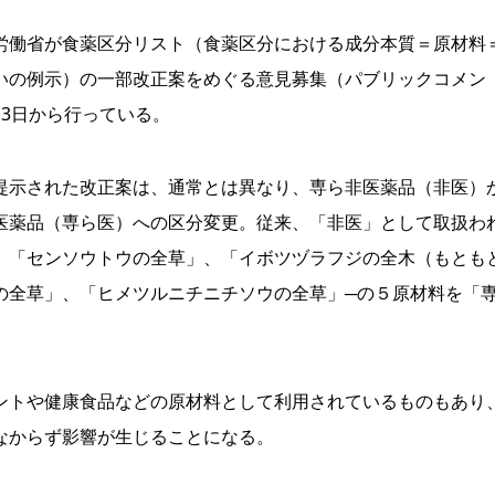
働省が食薬区分リスト（食薬区分における成分本質＝原材料
いの例示）の一部改正案をめぐる意見募集（パブリックコメン
13日から行っている。
示された改正案は、通常とは異なり、専ら非医薬品（非医）
医薬品（専ら医）への区分変更。従来、「非医」として取扱わ
、「センソウトウの全草」、「イボツヅラフジの全木（もとも
の全草」、「ヒメツルニチニチソウの全草」─の５原材料を「
トや健康食品などの原材料として利用されているものもあり
なからず影響が生じることになる。