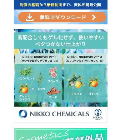
限
。
」