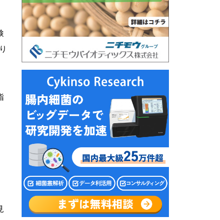
検
り
指
」
く
見