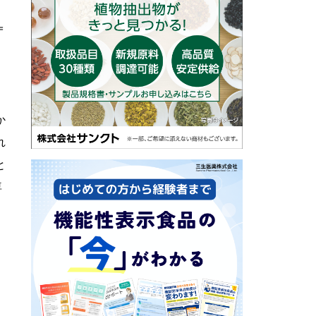
＝
か
れ
と
専
、