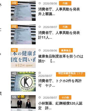
1位
2026/08/06
行政
ネ
消費者庁、人事異動を発表
井上審議...
2位
2026/08/07
行政
と
消費者庁、人事異動を発表
計11人...
3位
2026/08/06
健康食品
る
健康食品制度改革を担うのは
。
誰か 【...
特定保健用食品（トク
4位
2026/08/07
ホ）
消費者庁、トクホ2件を再許
Ｗ
可 ヤク...
業
5位
2026/08/07
その他
小林製薬、紅麹補償520人認
定 詳...