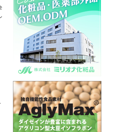
全
ン
分