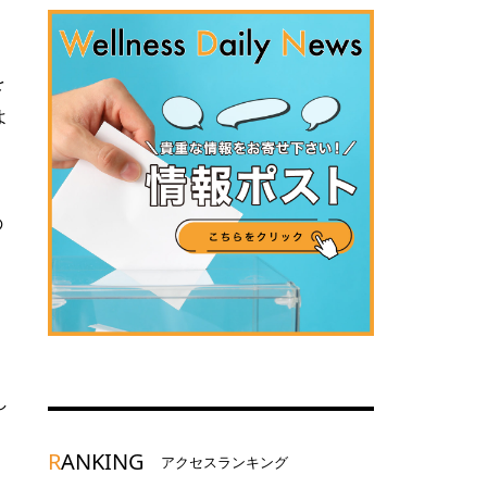
を
よ
の
し
R
ANKING
アクセスランキング