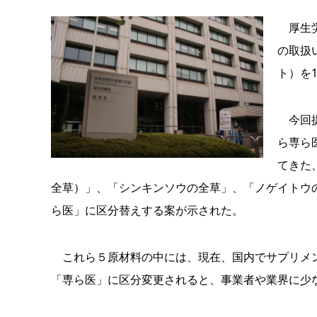
厚生労
の取扱
ト）を
今回提
ら専ら
てきた
全草）」、「シンキンソウの全草」、「ノゲイトウ
ら医」に区分替えする案が示された。
これら５原材料の中には、現在、国内でサプリメン
「専ら医」に区分変更されると、事業者や業界に少