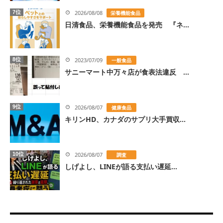
7位
2026/08/08
栄養機能食品
日清食品、栄養機能食品を発売 『ネ...
8位
2023/07/09
一般食品
サニーマート中万々店が食表法違反 ...
9位
2026/08/07
健康食品
キリンHD、カナダのサプリ大手買収...
10位
2026/08/07
調査
しげよし、LINEが語る支払い遅延...