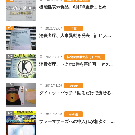
機能性表示食品、6月DB更新まとめ...
3位
2026/08/07
行政
消費者庁、人事異動を発表 計11人...
4位
2026/08/07
特定保健用食品（トクホ）
消費者庁、トクホ2件を再許可 ヤク...
5位
2019/11/29
その他
ダイエットパッチ「貼るだけで痩せる...
6位
2025/04/30
その他
ファーマフーズへの申入れが相次ぐ ...