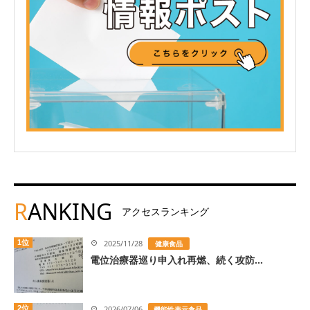
R
ANKING
アクセスランキング
1位
2025/11/28
健康食品
電位治療器巡り申入れ再燃、続く攻防...
2位
2026/07/06
機能性表示食品