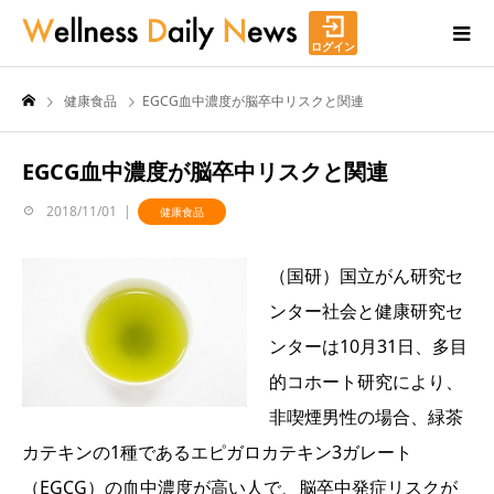
ログイン
健康食品
EGCG血中濃度が脳卒中リスクと関連
EGCG血中濃度が脳卒中リスクと関連
2018/11/01
健康食品
（国研）国立がん研究セ
ンター社会と健康研究セ
ンターは10月31日、多目
的コホート研究により、
非喫煙男性の場合、緑茶
カテキンの1種であるエピガロカテキン3ガレート
（EGCG）の血中濃度が高い人で、脳卒中発症リスクが