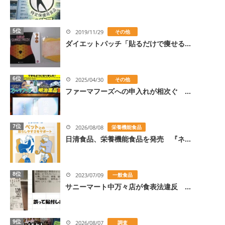
5位
2019/11/29
その他
ダイエットパッチ「貼るだけで痩せる...
6位
2025/04/30
その他
ファーマフーズへの申入れが相次ぐ ...
7位
2026/08/08
栄養機能食品
日清食品、栄養機能食品を発売 『ネ...
8位
2023/07/09
一般食品
サニーマート中万々店が食表法違反 ...
9位
2026/08/07
調査