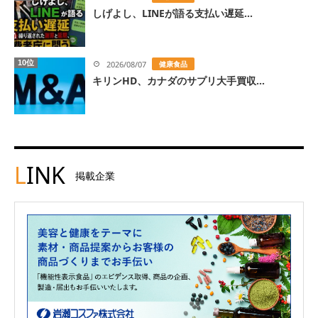
しげよし、LINEが語る支払い遅延...
10位
2026/08/07
健康食品
キリンHD、カナダのサプリ大手買収...
L
INK
掲載企業