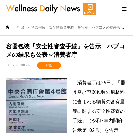
ログイン
行政
容器包装「安全性審査手続」を告示 パブコメの結果も公表～消費者庁
容器包装「安全性審査手続」を告示 パブコ
メの結果も公表～消費者庁
2025/06/26
行政
消費者庁は25日、「器
具及び容器包装の原材料
に含まれる物質の含有量
等に関する安全性審査の
手続」（令和7年内閣府
告示第102号）を告示