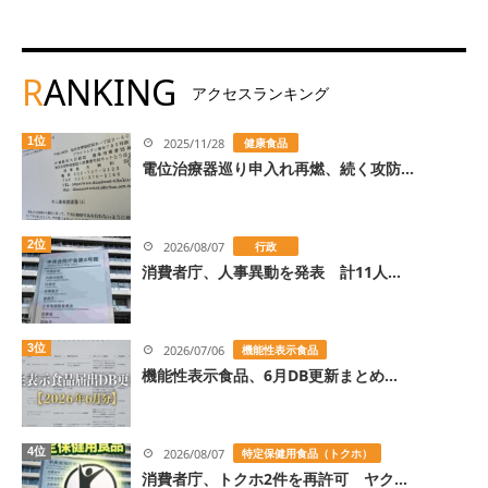
R
ANKING
アクセスランキング
1位
2025/11/28
健康食品
電位治療器巡り申入れ再燃、続く攻防...
2位
2026/08/07
行政
消費者庁、人事異動を発表 計11人...
3位
2026/07/06
機能性表示食品
機能性表示食品、6月DB更新まとめ...
4位
2026/08/07
特定保健用食品（トクホ）
消費者庁、トクホ2件を再許可 ヤク...