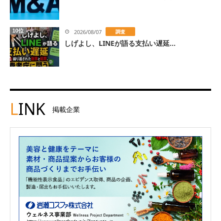
10位
2026/08/07
調査
しげよし、LINEが語る支払い遅延...
L
INK
掲載企業