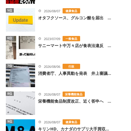
5位
2026/08/07
健康食品
オタフクソース、グルコン酸を届出 ...
6位
2023/07/09
一般食品
サニーマート中万々店が食表法違反 ...
7位
2026/08/06
行政
消費者庁、人事異動を発表 井上審議...
8位
2026/08/07
栄養機能食品
栄養機能食品制度改正、近く答申へ ...
9位
2026/08/07
健康食品
キリンHD、カナダのサプリ大手買収...