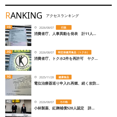
R
ANKING
アクセスランキング
1位
2026/08/07
行政
消費者庁、人事異動を発表 計11人...
2位
2026/08/07
特定保健用食品（トクホ）
消費者庁、トクホ2件を再許可 ヤク...
3位
2025/11/28
健康食品
電位治療器巡り申入れ再燃、続く攻防...
4位
2026/08/07
その他
小林製薬、紅麹補償520人認定 詳...