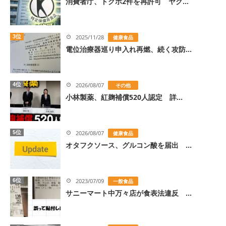
消費者庁、トクホ2件を再許可 ヤク...
3位
2025/11/28
健康食品
電位治療器巡り申入れ再燃、続く攻防...
4位
2026/08/07
その他
小林製薬、紅麹補償520人認定 詳...
5位
2026/08/07
健康食品
オタフクソース、グルコン酸を届出 ...
6位
2023/07/09
一般食品
サニーマート中万々店が食表法違反 ...