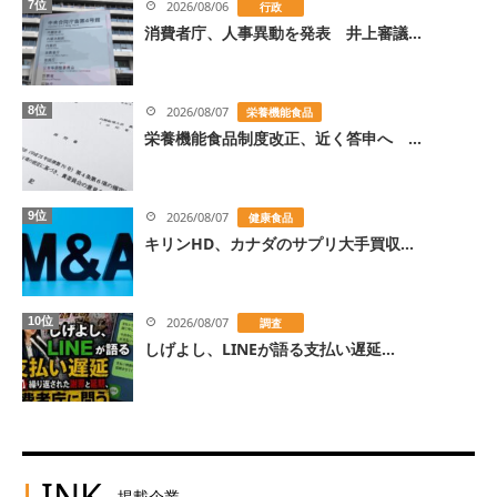
7位
2026/08/06
行政
消費者庁、人事異動を発表 井上審議...
8位
2026/08/07
栄養機能食品
栄養機能食品制度改正、近く答申へ ...
9位
2026/08/07
健康食品
キリンHD、カナダのサプリ大手買収...
10位
2026/08/07
調査
しげよし、LINEが語る支払い遅延...
L
INK
掲載企業