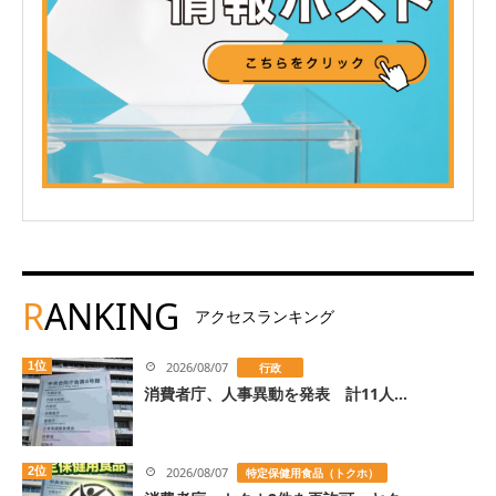
R
ANKING
アクセスランキング
1位
2026/08/07
行政
消費者庁、人事異動を発表 計11人...
2位
2026/08/07
特定保健用食品（トクホ）