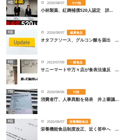
4位
2026/08/07
その他
小林製薬、紅麹補償520人認定 詳...
5位
2026/08/07
健康食品
オタフクソース、グルコン酸を届出 ...
6位
2023/07/09
一般食品
サニーマート中万々店が食表法違反 ...
7位
2026/08/06
行政
消費者庁、人事異動を発表 井上審議...
8位
2026/08/07
栄養機能食品
栄養機能食品制度改正、近く答申へ ...