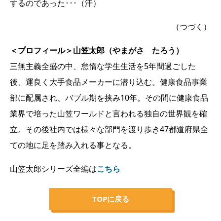
するのであった･･･（汗）
（つづく）
＜プロフィール＞山笠太郎（やまがさ たろう）
三無主義全盛の中、怠惰な学生生活を5年間過ごした
後、運良く大手食品メーカーに潜り込む。健康食品事業
部に配属され、バブル期を挟み10年。その間に健康食品
業界で培った山笠ワールドと言われる独自の世界観を確
立。その後社内では様々な部門を渡り歩き47都道府県全
ての地に足を踏み入れる事となる。
山笠太郎シリーズ全編は
こちら
TOPに戻る