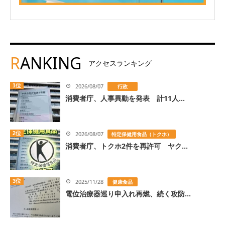
R
ANKING
アクセスランキング
1位
2026/08/07
行政
消費者庁、人事異動を発表 計11人...
2位
2026/08/07
特定保健用食品（トクホ）
消費者庁、トクホ2件を再許可 ヤク...
3位
2025/11/28
健康食品
電位治療器巡り申入れ再燃、続く攻防...