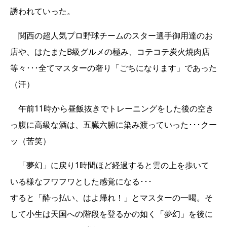
誘われていった。
関西の超人気プロ野球チームのスター選手御用達のお
店や、はたまたB級グルメの極み、コテコテ炭火焼肉店
等々･･･全てマスターの奢り「ごちになります」であった
（汗）
午前11時から昼飯抜きでトレーニングをした後の空き
っ腹に高級な酒は、五臓六腑に染み渡っていった･･･クー
ッ（苦笑）
「夢幻」に戻り1時間ほど経過すると雲の上を歩いて
いる様なフワフワとした感覚になる･･･
すると「酔っ払い、はよ帰れ！」とマスターの一喝。そ
して小生は天国への階段を登るかの如く「夢幻」を後に