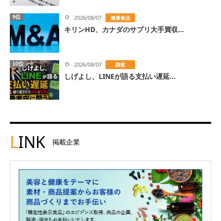
9位
2026/08/07
健康食品
キリンHD、カナダのサプリ大手買収...
10位
2026/08/07
調査
しげよし、LINEが語る支払い遅延...
L
INK
掲載企業