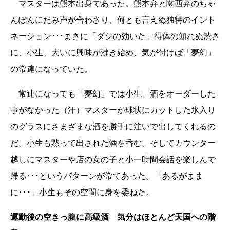
マスターは熊本出身であった。熊本弁と関西弁のちゃ
んぽんにだみ声が合わさり、何とも言えぬ独特のイント
ネーション･･･まさに「ダシの効いた」得体の知れぬ渋さ
に、小生、大いに興味が沸き始め、気が付けば「夢幻」
の常連になっていた。
常連になっても「夢幻」では小生、酒をオーダーした
事がなかった（汗）マスターが球状にカットした氷入り
のグラスにさまざまな酒を勝手に注いで出してくれるの
だ。小生も黙って出された酒を呑む。そしてカウンター
越しにマスターや店の女の子と小一時間会話を楽しんで
帰る･･･というパターンが常であった。「あるがまま
に･･･」小生もその空間に身を委ねた。
運動後の空きっ腹に高級酒 気分はほとんど天国への階