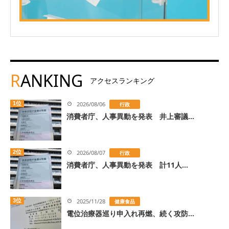
R
ANKING
アクセスランキング
1位
2026/08/06
行政
消費者庁、人事異動を発表 井上審議...
2位
2026/08/07
行政
消費者庁、人事異動を発表 計11人...
3位
2025/11/28
健康食品
電位治療器巡り申入れ再燃、続く攻防...