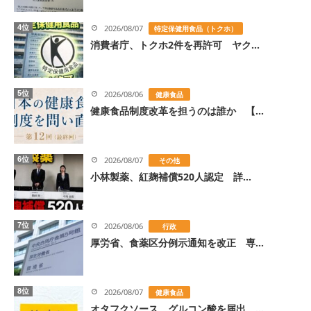
4位
2026/08/07
特定保健用食品（トクホ）
消費者庁、トクホ2件を再許可 ヤク...
5位
2026/08/06
健康食品
健康食品制度改革を担うのは誰か 【...
6位
2026/08/07
その他
小林製薬、紅麹補償520人認定 詳...
7位
2026/08/06
行政
厚労省、食薬区分例示通知を改正 専...
8位
2026/08/07
健康食品
オタフクソース、グルコン酸を届出 ...