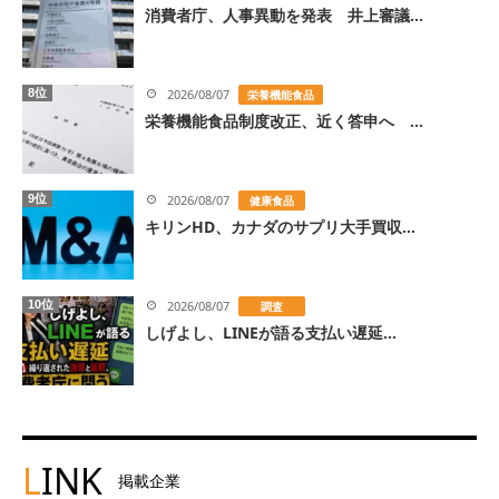
消費者庁、人事異動を発表 井上審議...
8位
2026/08/07
栄養機能食品
栄養機能食品制度改正、近く答申へ ...
9位
2026/08/07
健康食品
キリンHD、カナダのサプリ大手買収...
10位
2026/08/07
調査
しげよし、LINEが語る支払い遅延...
L
INK
掲載企業