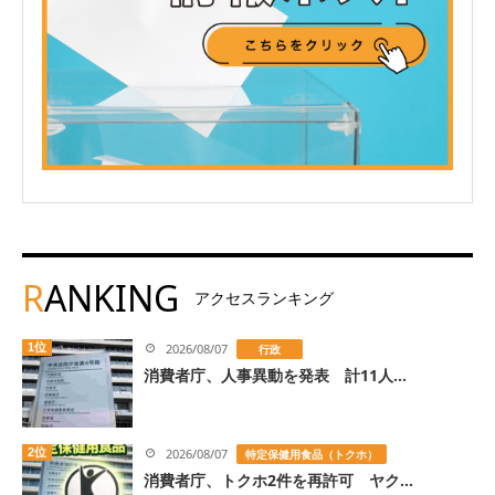
R
ANKING
アクセスランキング
1位
2026/08/07
行政
消費者庁、人事異動を発表 計11人...
2位
2026/08/07
特定保健用食品（トクホ）
消費者庁、トクホ2件を再許可 ヤク...