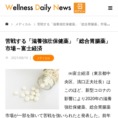
ログイン
メディカル
苦戦する「滋養強壮保健薬」「総合胃腸薬」市場～富士経済
苦戦する「滋養強壮保健薬」「総合胃腸薬」
市場～富士経済
2021/08/19
メディカル
㈱富士経済（東京都中
央区、清口正夫社長）は
このほど、新型コロナの
影響により2020年の滋養
強壮保健薬、総合胃腸薬
市場が一部を除いて苦戦を強いられたと発表した。前年