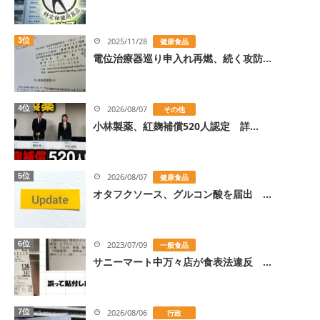
3位
2025/11/28
健康食品
電位治療器巡り申入れ再燃、続く攻防...
4位
2026/08/07
その他
小林製薬、紅麹補償520人認定 詳...
5位
2026/08/07
健康食品
オタフクソース、グルコン酸を届出 ...
6位
2023/07/09
一般食品
サニーマート中万々店が食表法違反 ...
7位
2026/08/06
行政