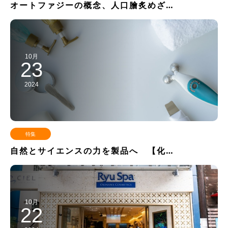
オートファジーの概念、人口膾炙めざ…
10月
23
2024
特集
自然とサイエンスの力を製品へ 【化…
10月
22