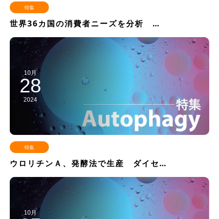
特集
世界36カ国の消費者ニーズを分析 …
10月
28
2024
特集
ウロリチンＡ、発酵法で生産 ダイセ…
10月