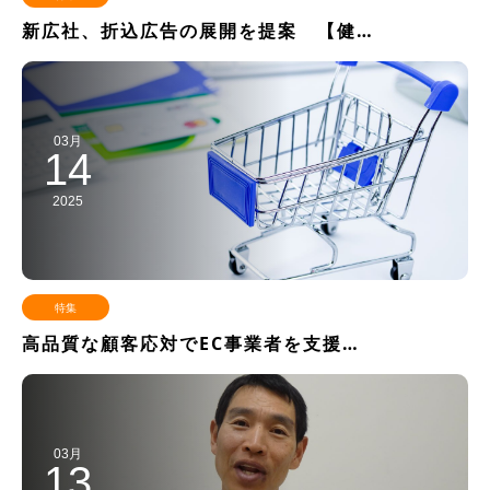
新広社、折込広告の展開を提案 【健…
03月
14
2025
特集
高品質な顧客応対でEC事業者を支援…
03月
13