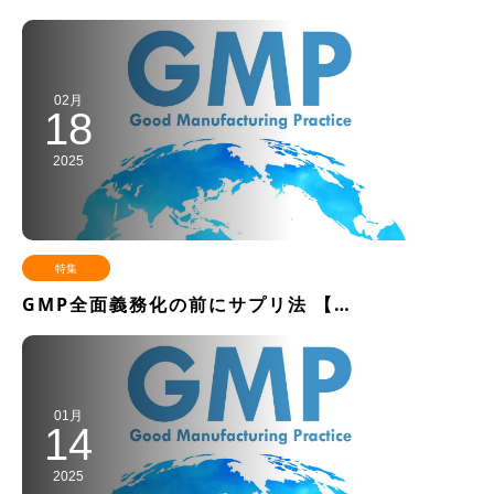
02月
18
2025
特集
GMP全面義務化の前にサプリ法 【…
01月
14
2025