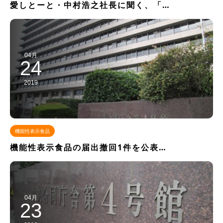
愛しとーと・中村浩之社長に聞く、「…
04月
24
2019
機能性表示食品
機能性表示食品の届出撤回1件を公表…
04月
23