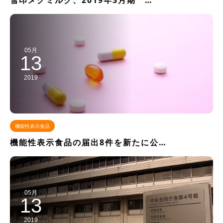
雪印メグミルク、2019年3月期 …
05月
13
2019
機能性表示食品
機能性表示食品の届出8件を新たに公…
05月
13
2019