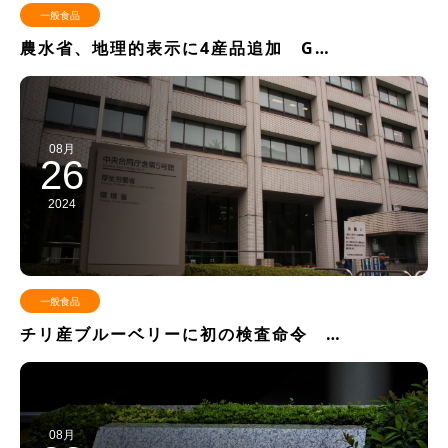
一般食品
農水省、地理的表示に4産品追加 G…
08月
26
2024
一般食品
チリ産ブルーベリーに初の検査命令 …
08月