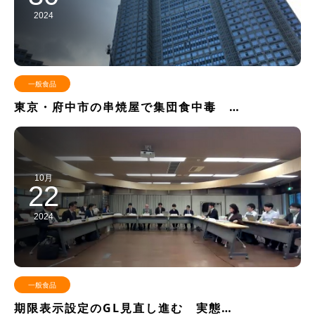
2024
一般食品
東京・府中市の串焼屋で集団食中毒 …
10月
22
2024
一般食品
期限表示設定のGL見直し進む 実態…