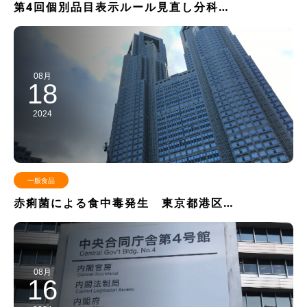
第4回個別品目表示ルール見直し分科…
08月
18
2024
一般食品
赤痢菌による食中毒発生 東京都港区…
08月
16