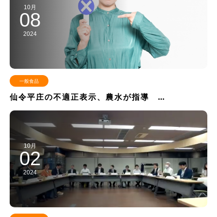
10月
08
2024
一般食品
仙令平庄の不適正表示、農水が指導 …
10月
02
2024