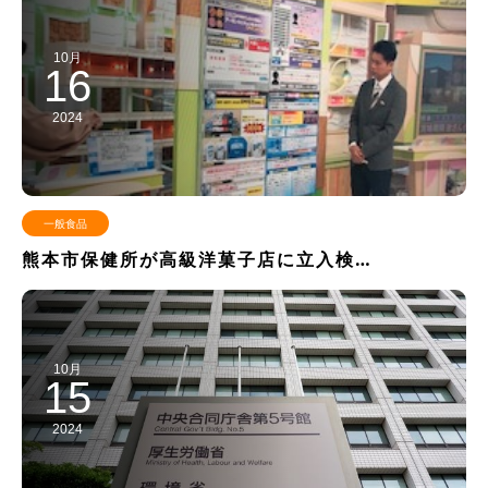
10月
16
2024
一般食品
熊本市保健所が高級洋菓子店に立入検…
10月
15
2024