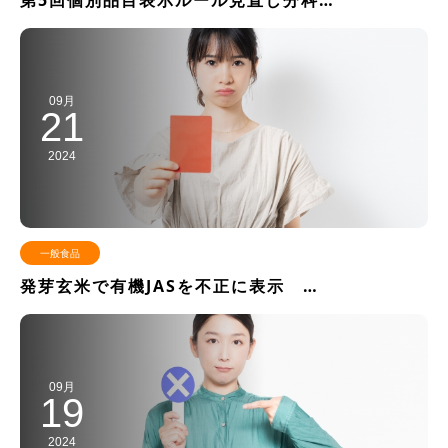
第5回個別品目表示ルール見直し分科…
09月
21
2024
一般食品
発芽玄米で有機JASを不正に表示 …
09月
19
2024