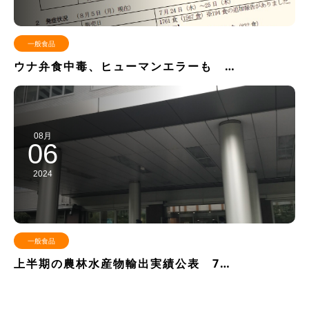
一般食品
ウナ弁食中毒、ヒューマンエラーも …
08月
06
2024
一般食品
上半期の農林水産物輸出実績公表 7…