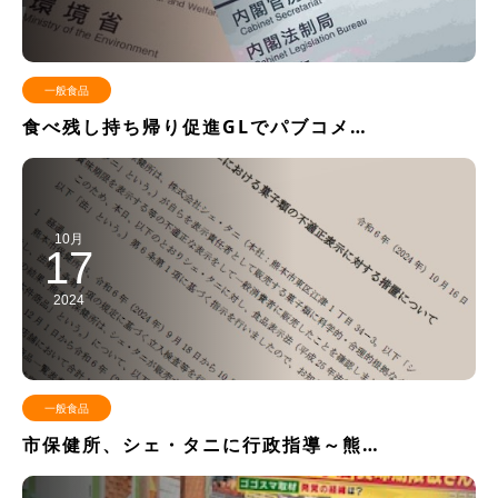
一般食品
食べ残し持ち帰り促進GLでパブコメ…
10月
17
2024
一般食品
市保健所、シェ・タニに行政指導～熊…