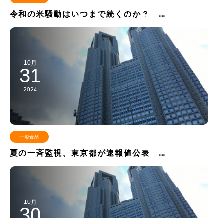
令和の米騒動はいつまで続くのか？ …
10月
31
2024
一般食品
夏の一斉監視、東京都が速報値公表 …
10月
30