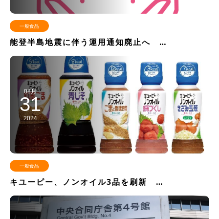
一般食品
能登半島地震に伴う運用通知廃止へ …
08月
31
2024
一般食品
キユーピー、ノンオイル3品を刷新 …