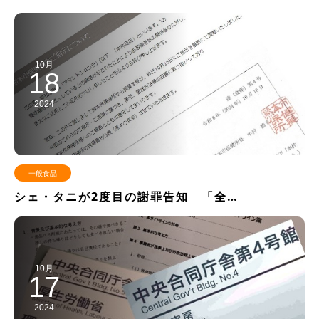
10月
18
2024
一般食品
シェ・タニが2度目の謝罪告知 「全…
10月
17
2024