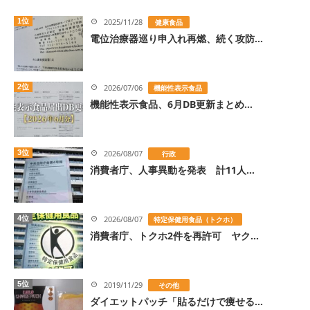
1位
2025/11/28
健康食品
電位治療器巡り申入れ再燃、続く攻防...
2位
2026/07/06
機能性表示食品
機能性表示食品、6月DB更新まとめ...
3位
2026/08/07
行政
消費者庁、人事異動を発表 計11人...
4位
2026/08/07
特定保健用食品（トクホ）
消費者庁、トクホ2件を再許可 ヤク...
5位
2019/11/29
その他
ダイエットパッチ「貼るだけで痩せる...