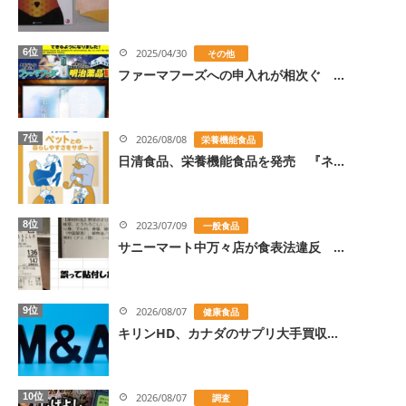
6位
2025/04/30
その他
ファーマフーズへの申入れが相次ぐ ...
7位
2026/08/08
栄養機能食品
日清食品、栄養機能食品を発売 『ネ...
8位
2023/07/09
一般食品
サニーマート中万々店が食表法違反 ...
9位
2026/08/07
健康食品
キリンHD、カナダのサプリ大手買収...
10位
2026/08/07
調査