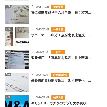
5位
2025/11/28
健康食品
電位治療器巡り申入れ再燃、続く攻防...
6位
2023/07/09
一般食品
サニーマート中万々店が食表法違反 ...
7位
2026/08/06
行政
消費者庁、人事異動を発表 井上審議...
8位
2026/08/07
栄養機能食品
栄養機能食品制度改正、近く答申へ ...
9位
2026/08/07
健康食品
キリンHD、カナダのサプリ大手買収...