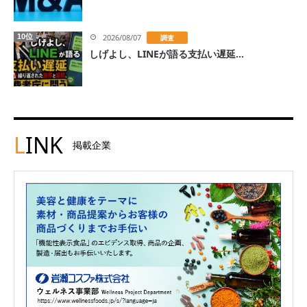
10位
2026/08/07
調査
しげよし、LINEが語る支払い遅延...
L
INK
掲載企業