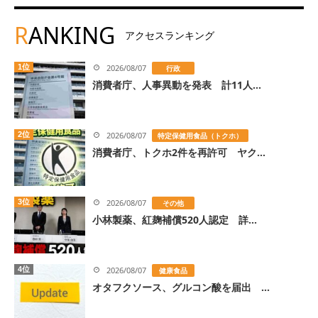
R
ANKING
アクセスランキング
1位
2026/08/07
行政
消費者庁、人事異動を発表 計11人...
2位
2026/08/07
特定保健用食品（トクホ）
消費者庁、トクホ2件を再許可 ヤク...
3位
2026/08/07
その他
小林製薬、紅麹補償520人認定 詳...
4位
2026/08/07
健康食品
オタフクソース、グルコン酸を届出 ...