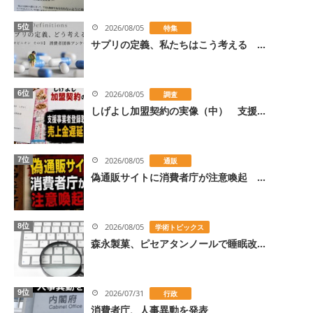
5位
2026/08/05
特集
サプリの定義、私たちはこう考える ...
6位
2026/08/05
調査
しげよし加盟契約の実像（中） 支援...
7位
2026/08/05
通販
偽通販サイトに消費者庁が注意喚起 ...
8位
2026/08/05
学術トピックス
森永製菓、ピセアタンノールで睡眠改...
9位
2026/07/31
行政
消費者庁、人事異動を発表