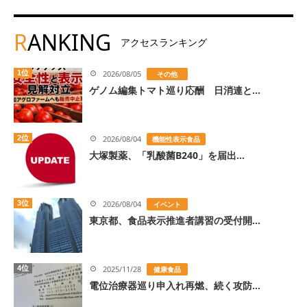
R
ANKING
アクセスランキング
1位
2026/08/05
その他
ゲノム編集トマト巡り応酬 日消連と...
2位
2026/08/04
機能性表示食品
大塚製薬、「乳酸菌B240」を届出...
3位
2026/08/04
イベント
東京都、食品表示推進者講習の受付開...
4位
2025/11/28
健康食品
電位治療器巡り申入れ再燃、続く攻防...