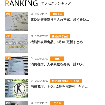
R
ANKING
アクセスランキング
1位
2025/11/28
健康食品
電位治療器巡り申入れ再燃、続く攻防...
2位
2026/07/06
機能性表示食品
機能性表示食品、6月DB更新まとめ...
3位
2026/08/07
行政
消費者庁、人事異動を発表 計11人...
4位
2026/08/07
特定保健用食品（トクホ）
消費者庁、トクホ2件を再許可 ヤク...
5位
2019/11/29
その他