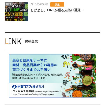
10位
2026/08/07
調査
しげよし、LINEが語る支払い遅延...
L
INK
掲載企業