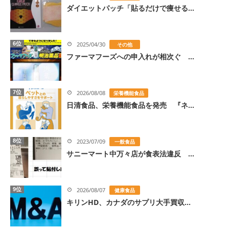
ダイエットパッチ「貼るだけで痩せる...
6位
2025/04/30
その他
ファーマフーズへの申入れが相次ぐ ...
7位
2026/08/08
栄養機能食品
日清食品、栄養機能食品を発売 『ネ...
8位
2023/07/09
一般食品
サニーマート中万々店が食表法違反 ...
9位
2026/08/07
健康食品
キリンHD、カナダのサプリ大手買収...